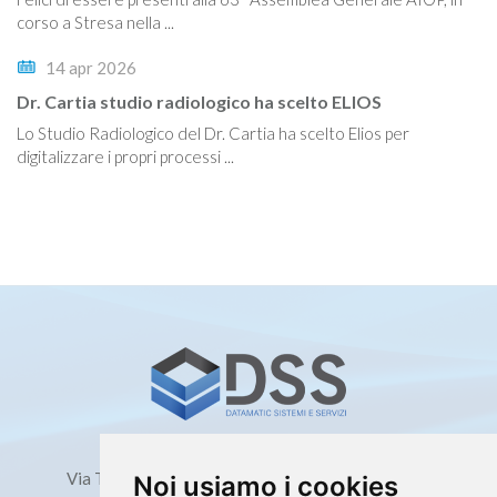
corso a Stresa nella ...
14 apr 2026
Dr. Cartia studio radiologico ha scelto ELIOS
Lo Studio Radiologico del Dr. Cartia ha scelto Elios per
digitalizzare i propri processi ...
Milano
Via Ticino, 68 - 20098 San Giuliano Milanese (MI)
Noi usiamo i cookies