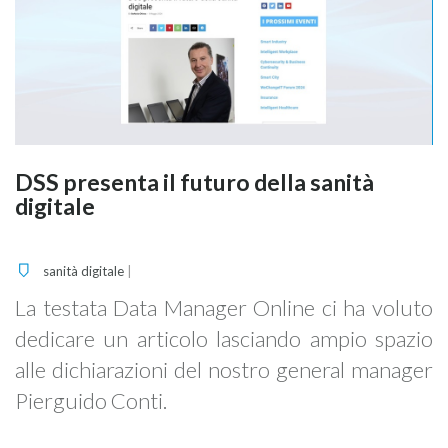
DSS presenta il futuro della sanità
P
digitale
T
sanità digitale
|
La testata Data Manager Online ci ha voluto
I
dedicare un articolo lasciando ampio spazio
A
alle dichiarazioni del nostro general manager
S
Pierguido Conti.
"
l