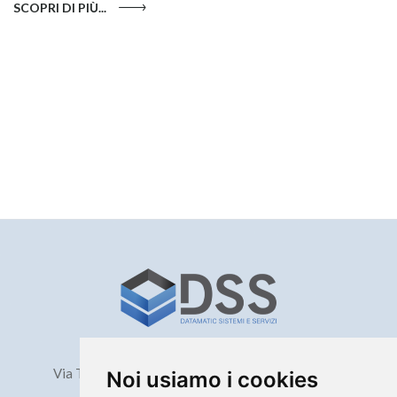
SCOPRI DI PIÙ...
n
f
SC
Milano
Via Ticino, 68 - 20098 San Giuliano Milanese (MI)
Noi usiamo i cookies