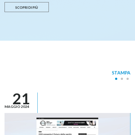
SCOPRI DI PIÙ
STAMPA
21
MAGGIO 2024
FE