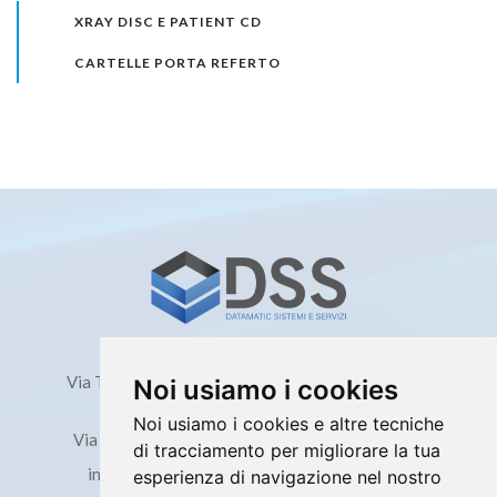
XRAY DISC E PATIENT CD
CARTELLE PORTA REFERTO
Milano
Via Ticino, 68 - 20098 San Giuliano Milanese (MI)
Noi usiamo i cookies
Roma
Noi usiamo i cookies e altre tecniche
Via Edoardo d'Onofrio, 212 - 00155 Roma (RM)
di tracciamento per migliorare la tua
info@datamaticdss.it - datamaticdss@pec.it
esperienza di navigazione nel nostro