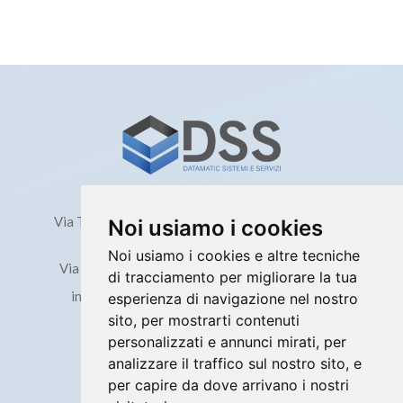
Milano
Via Ticino, 68 - 20098 San Giuliano Milanese (MI)
Noi usiamo i cookies
Roma
Noi usiamo i cookies e altre tecniche
Via Edoardo d'Onofrio, 212 - 00155 Roma (RM)
di tracciamento per migliorare la tua
info@datamaticdss.it - datamaticdss@pec.it
esperienza di navigazione nel nostro
02. 988368.1 | 02.988368.02
sito, per mostrarti contenuti
personalizzati e annunci mirati, per
P.IVA 04759990155
analizzare il traffico sul nostro sito, e
per capire da dove arrivano i nostri